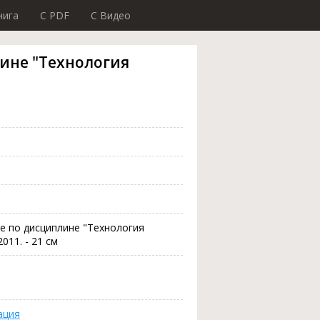
нига
C PDF
C Видео
ине "Технология
е по дисциплине "Технология
011. - 21 см
ация