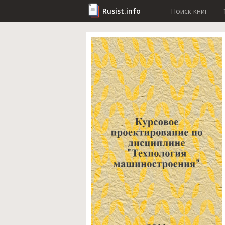
Rusist.info
Поиск книг