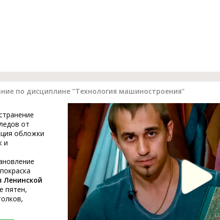
ание по дисциплине "Технология машиностроения"
устранение
ледов от
ация обложки
к и
тановление
 покраска
в Ленинской
е пятен,
голков,