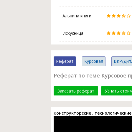
Альпина книги
Искусница
Реферат
Курсовая
ВКР/Дип
Реферат по теме Курсовое 
Заказать реферат
Узнать стои
Конструкторские , технологически