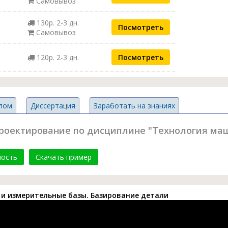
Самовывоз
130р. 2-3 дн.
Посмотреть
Самовывоз
120р. 2-3 дн.
Посмотреть
лом
Диссертация
Заработать на знаниях
проектирование по дисциплине "Технология ма
мость
Скачать пример
е и измерительные базы. Базирование детали