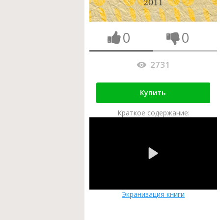
0
0
2731
Купить
Краткое содержание:
Экранизация книги