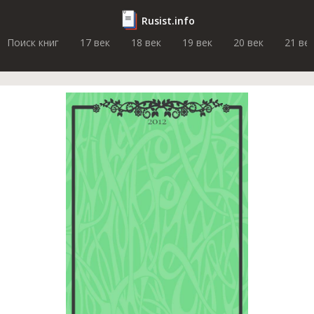
Rusist.info
Поиск книг
17 век
18 век
19 век
20 век
21 ве