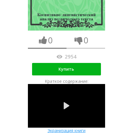
0
0
2954
Купить
Краткое содержание:
Экранизация книги