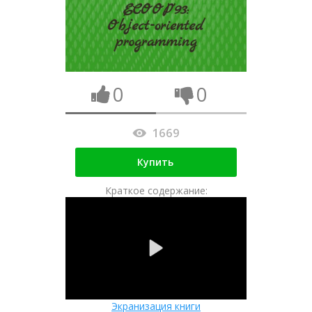
0
0
1669
Купить
Краткое содержание:
Экранизация книги