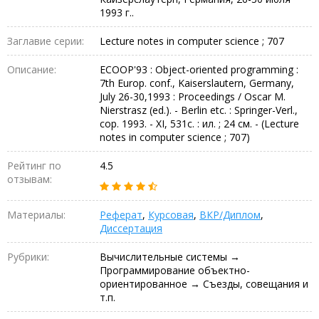
1993 г..
Заглавие серии:
Lecture notes in computer science ; 707
Описание:
ECOOP'93 : Object-oriented programming :
7th Europ. conf., Kaiserslautern, Germany,
July 26-30,1993 : Proceedings / Oscar M.
Nierstrasz (ed.). - Berlin etc. : Springer-Verl.,
cop. 1993. - XI, 531c. : ил. ; 24 см. - (Lecture
notes in computer science ; 707)
Рейтинг по
4.5
отзывам:
Материалы:
Реферат
,
Курсовая
,
ВКР/Диплом
,
Диссертация
Рубрики:
Вычислительные системы →
Программирование объектно-
ориентированное → Съезды, совещания и
т.п.