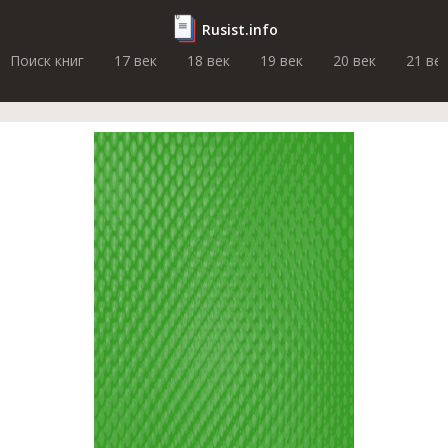
Rusist.info
Поиск книг
17 век
18 век
19 век
20 век
21 ве