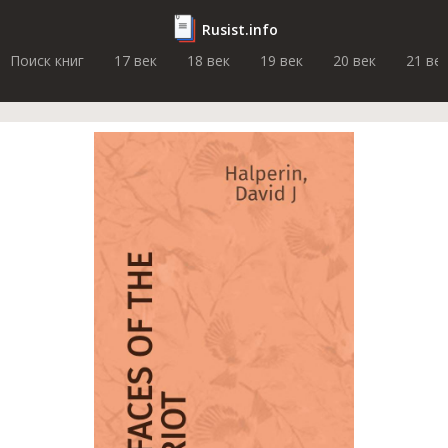
Rusist.info
Поиск книг
17 век
18 век
19 век
20 век
21 ве