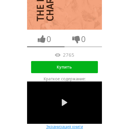
0
0
2765
Купить
Краткое содержание:
Экранизация книги