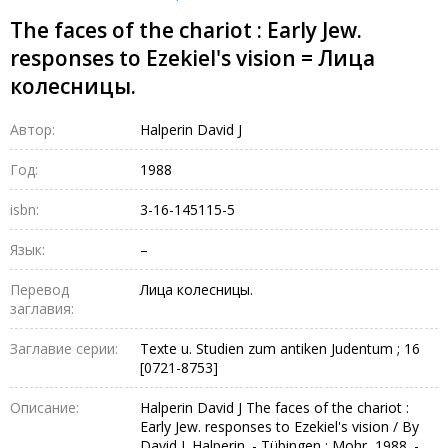
The faces of the chariot : Early Jew.
responses to Ezekiel's vision = Лица
колесницы.
Автор:
Halperin David J
Год:
1988
isbn:
3-16-145115-5
Язык:
–
Перевод
Лица колесницы.
заглавия:
Заглавие серии:
Texte u. Studien zum antiken Judentum ; 16
[0721-8753]
Описание:
Halperin David J The faces of the chariot :
Early Jew. responses to Ezekiel's vision / By
David J. Halperin. - Tübingen : Mohr, 1988. -