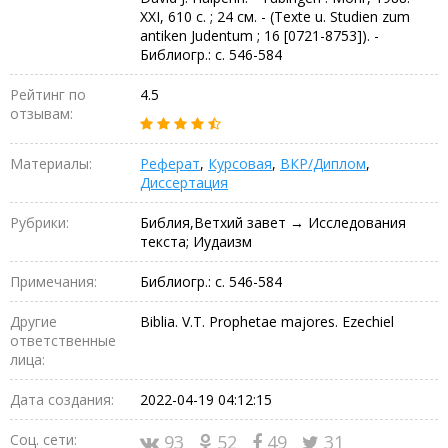
XXI, 610 c. ; 24 см. - (Texte u. Studien zum
antiken Judentum ; 16 [0721-8753]). -
Библиогр.: с. 546-584
Рейтинг по
4.5
отзывам:
Материалы:
Реферат
,
Курсовая
,
ВКР/Диплом
,
Диссертация
Рубрики:
Библия,Ветхий завет → Исследования
текста; Иудаизм
Примечания:
Библиогр.: с. 546-584
Другие
Biblia. V.T. Prophetae majores. Ezechiel
ответственные
лица:
Дата создания:
2022-04-19 04:12:15
Соц. сети:
93
52
49
31