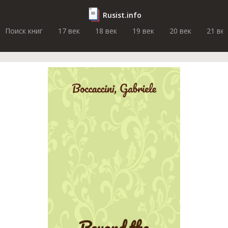
Rusist.info
Поиск книг
17 век
18 век
19 век
20 век
21 ве