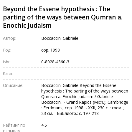
Beyond the Essene hypothesis : The
parting of the ways between Qumran a.
Enochic Judaism
Автор:
Boccaccini Gabriele
Год:
cop. 1998
isbn:
0-8028-4360-3
Язык:
–
Описание:
Boccaccini Gabriele Beyond the Essene
hypothesis : The parting of the ways between
Qumran a. Enochic Judaism / Gabriele
Boccaccini. - Grand Rapids (Mich.); Cambridge
: Eerdmans, cop. 1998. - XXII, 230 c. : схем. ;
23 см. - Библиогр.: с. 197-218
Рейтинг по
4.5
отзывам: