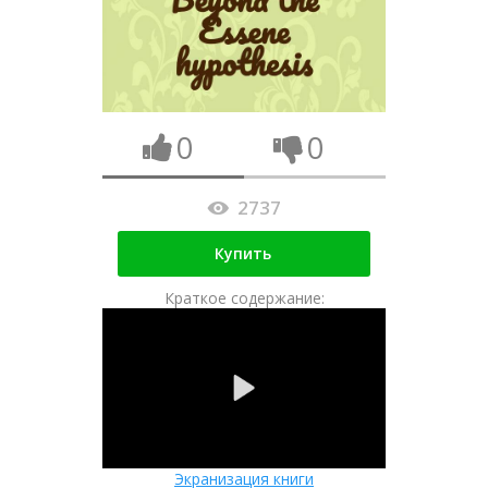
0
0
2737
Купить
Краткое содержание:
Экранизация книги