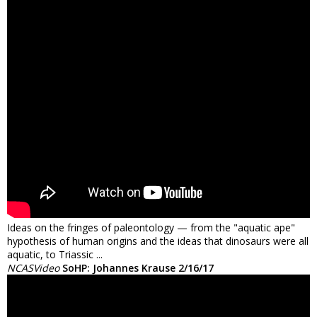
Ideas on the fringes of paleontology — from the "aquatic ape"
hypothesis of human origins and the ideas that dinosaurs were all
aquatic, to Triassic ...
NCASVideo
SoHP: Johannes Krause 2/16/17