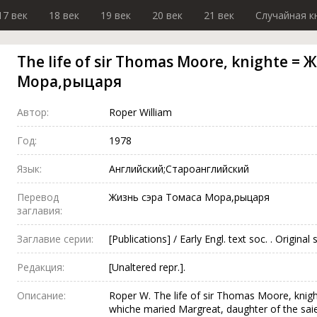
17 век
18 век
19 век
20 век
21 век
Случайная к
The life of sir Thomas Moore, knighte =
Мора,рыцаря
Автор:
Roper William
Год:
1978
Язык:
Английский;Староанглийский
Перевод
Жизнь сэра Томаса Мора,рыцаря
заглавия:
Заглавие серии:
[Publications] / Early Engl. text soc. . Original 
Редакция:
[Unaltered repr.].
Описание:
Roper W. The life of sir Thomas Moore, knight
whiche maried Margreat, daughter of the sa