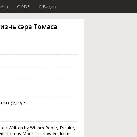
нига
C PDF
C Видео
 Жизнь сэра Томаса
series ; N 197
e / Written by William Roper, Esquire,
ied Thomas Moore, a. now ed. from