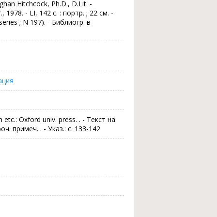
ughan Hitchcock, Ph.D., D.Lit. -
, 1978. - LI, 142 c. : портр. ; 22 см. -
l series ; N 197). - Библиогр. в
ация
etc.: Oxford univ. press. . - Текст на
оч. примеч. . - Указ.: с. 133-142