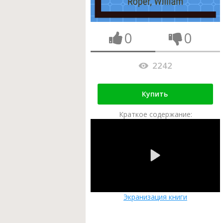
0
0
2242
Купить
Краткое содержание:
Экранизация книги