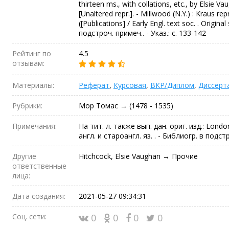
thirteen ms., with collations, etc., by Elsie Va
[Unaltered repr.]. - Millwood (N.Y.) : Kraus repr.
([Publications] / Early Engl. text soc. . Origina
подстроч. примеч.. - Указ.: с. 133-142
Рейтинг по
4.5
отзывам:
Материалы:
Реферат
,
Курсовая
,
ВКР/Диплом
,
Диссерт
Рубрики:
Мор Томас → (1478 - 1535)
Примечания:
На тит. л. также вып. дан. ориг. изд.: London 
англ. и староангл. яз. . - Библиогр. в подстр
Другие
Hitchcock, Elsie Vaughan → Прочие
ответственные
лица:
Дата создания:
2021-05-27 09:34:31
Соц. сети:
0
0
0
0