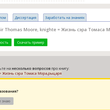
лом
Диссертация
Заработать на знаниях
 sir Thomas Moore, knighte = Жизнь сэра Томаса
мость
Скачать пример
тьте на
несколько вопросов
про книгу:
te = Жизнь сэра Томаса Мора,рыцаря
разования?
е знаю