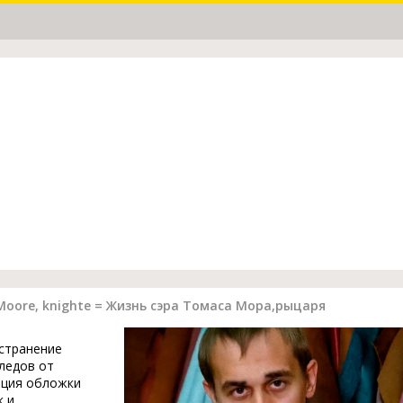
 Moore, knighte = Жизнь сэра Томаса Мора,рыцаря
устранение
ледов от
ация обложки
к и