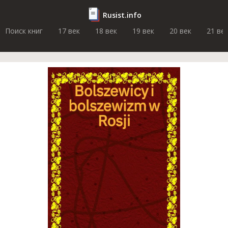
Rusist.info
Поиск книг
17 век
18 век
19 век
20 век
21 ве