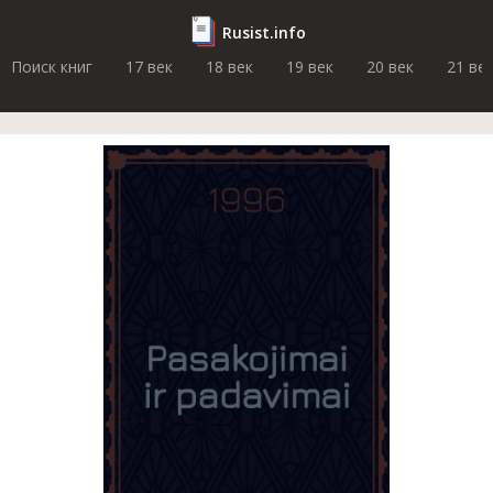
Rusist.info
Поиск книг
17 век
18 век
19 век
20 век
21 ве