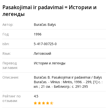
Pasakojimai ir padavimai = Истории и
легенды
Автор:
Buračas Balys
Год:
1996
isbn:
5-417-00725-0
Язык:
Литовский
Перевод
Истории и легенды
заглавия:
Описание:
Buračas B. Pasakojimai ir padavimai / Balys
Buračas. - Vilnius : Mintis, 1996. - 299, [1] c. :
ил. ; 21 см. - Библиогр.: с. 291-295
Рейтинг по
4.5
отзывам: