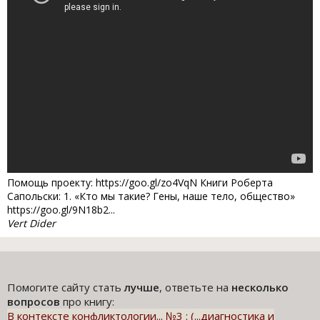
Помощь проекту: https://goo.gl/zo4VqN Книги Роберта
Сапольски: 1. «Кто мы такие? Гены, наше тело, общество»
https://goo.gl/9N18b2...
Vert Dider
Помогите сайту стать
лучше
, ответьте на
несколько
вопросов
про книгу:
В контексте конфликтологии... №3 : (...диагностика и