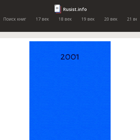
Rusist.info
Поиск книг
17 век
18 век
19 век
20 век
21 ве