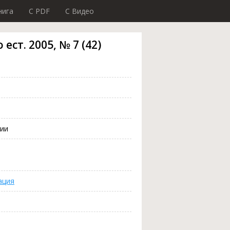
нига
C PDF
C Видео
ест. 2005, № 7 (42)
ции
ация