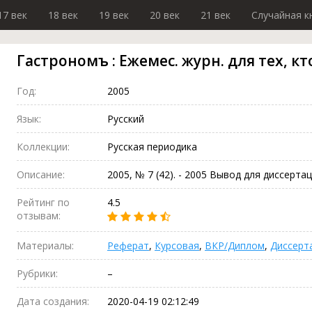
17 век
18 век
19 век
20 век
21 век
Случайная к
Гастрономъ : Ежемес. журн. для тех, кто 
Год:
2005
Язык:
Русский
Коллекции:
Русская периодика
Описание:
2005, № 7 (42). - 2005 Вывод для диссерта
Рейтинг по
4.5
отзывам:
Материалы:
Реферат
,
Курсовая
,
ВКР/Диплом
,
Диссерт
Рубрики:
–
Дата создания:
2020-04-19 02:12:49