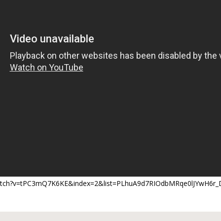
watch?v=tPC3mQ7K6KE&index=2&list=PLhuA9d7RIOdbMRqe0lJYwH6r