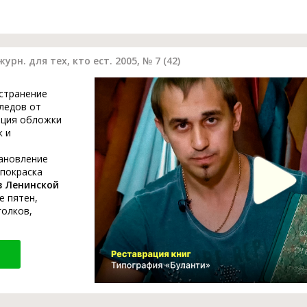
рн. для тех, кто ест. 2005, № 7 (42)
устранение
ледов от
ация обложки
к и
тановление
 покраска
в Ленинской
е пятен,
голков,