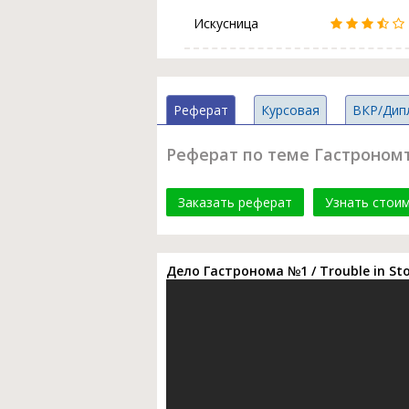
Искусница
Реферат
Курсовая
ВКР/Дип
Реферат по теме Гастрономъ :
Заказать реферат
Узнать стои
Дело Гастронома №1 / Trouble in St