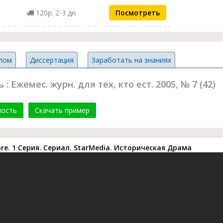
120р. 2-3 дн.
Посмотреть
лом
Диссертация
Заработать на знаниях
 Ежемес. журн. для тех, кто ест. 2005, № 7 (42)
мость
Скачать пример
ore. 1 Серия. Сериал. StarMedia. Историческая Драма