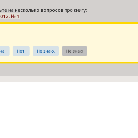
тьте на
несколько вопросов
про книгу:
2012, № 1
на.
Нет.
Не знаю.
Не знаю