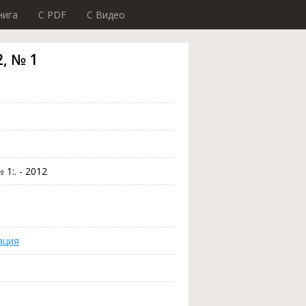
нига
C PDF
C Видео
, № 1
1:. - 2012
ация