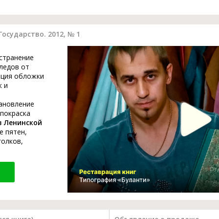
осударство. 2012, № 1
устранение
ледов от
ация обложки
к и
тановление
 покраска
в Ленинской
е пятен,
голков,