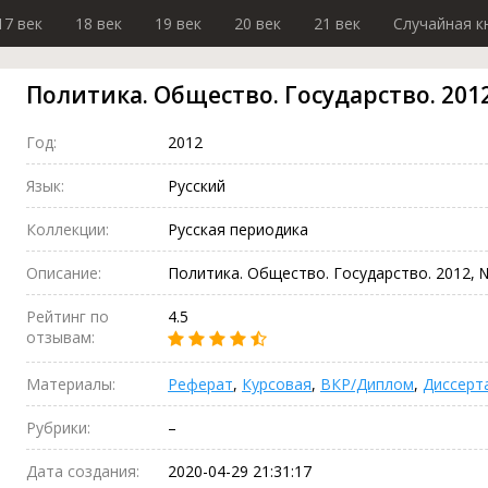
17 век
18 век
19 век
20 век
21 век
Случайная к
Политика. Общество. Государство. 2012
Год:
2012
Язык:
Русский
Коллекции:
Русская периодика
Описание:
Политика. Общество. Государство. 2012, № 
Рейтинг по
4.5
отзывам:
Материалы:
Реферат
,
Курсовая
,
ВКР/Диплом
,
Диссерт
Рубрики:
–
Дата создания:
2020-04-29 21:31:17