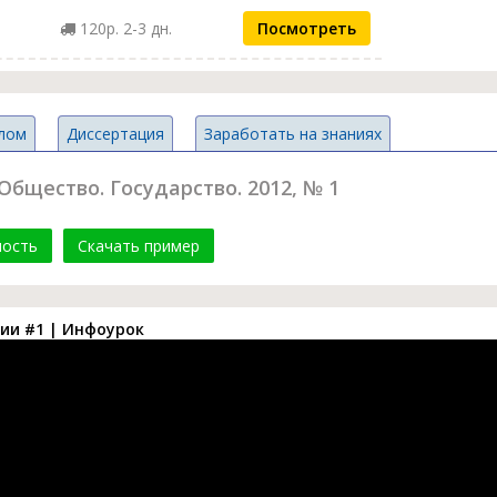
120р. 2-3 дн.
Посмотреть
лом
Диссертация
Заработать на знаниях
Общество. Государство. 2012, № 1
мость
Скачать пример
сии #1 | Инфоурок