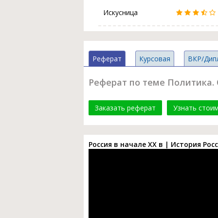
Искусница
Реферат
Курсовая
ВКР/Дип
Реферат по теме Политика. 
Заказать реферат
Узнать стои
Россия в начале XX в | История Рос