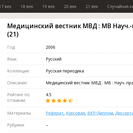
17 век
18 век
19 век
20 век
21 век
Случайная к
Медицинский вестник МВД : МВ Науч.-п
(21)
Год:
2006
Язык:
Русский
Коллекции:
Русская периодика
Описание:
Медицинский вестник МВД : МВ : Науч.-практ
Рейтинг по
4.5
отзывам:
Материалы:
Реферат
,
Курсовая
,
ВКР/Диплом
,
Диссерт
Рубрики:
–