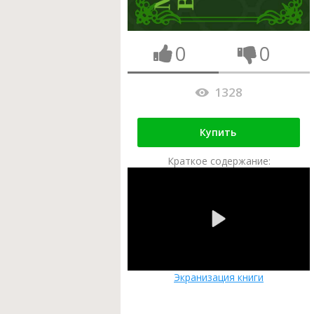
0
0
1328
Купить
Краткое содержание:
Экранизация книги