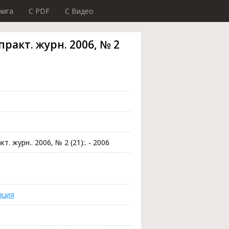
нига
C PDF
C Видео
ракт. журн. 2006, № 2
. журн.. 2006, № 2 (21):. - 2006
ация