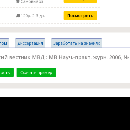
Самовывоз
120р. 2-3 дн.
Посмотреть
лом
Диссертация
Заработать на знаниях
 вестник МВД : МВ Науч.-практ. журн. 2006, № 2
мость
Скачать пример