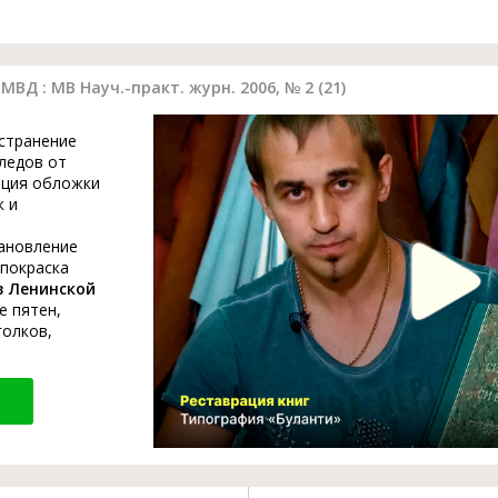
Д : МВ Науч.-практ. журн. 2006, № 2 (21)
устранение
ледов от
ация обложки
к и
тановление
 покраска
в Ленинской
е пятен,
голков,