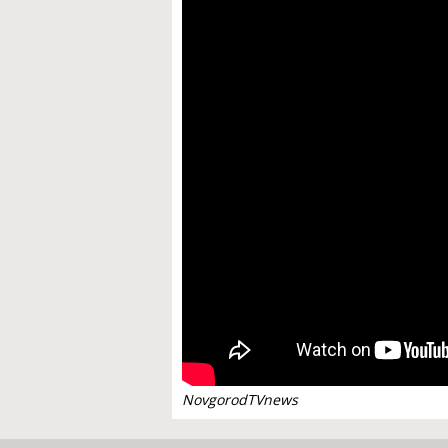
NovgorodTVnews