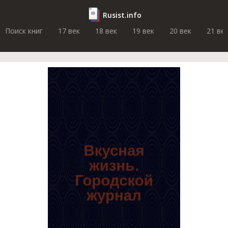
Rusist.info
Поиск книг
17 век
18 век
19 век
20 век
21 ве