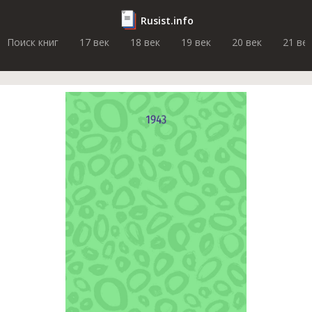
Rusist.info
Поиск книг
17 век
18 век
19 век
20 век
21 ве