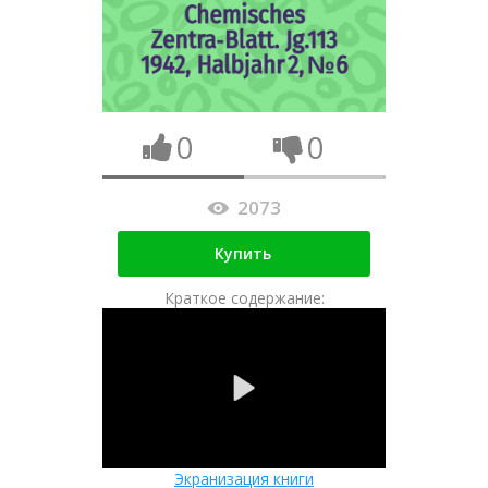
0
0
2073
Купить
Краткое содержание:
Экранизация книги