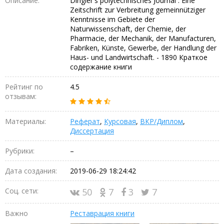
Описание:
Dingler's polytechnisches Journal : Eine
Zeitschrift zur Verbreitung gemeinnütziger
Kenntnisse im Gebiete der
Naturwissenschaft, der Chemie, der
Pharmacie, der Mechanik, der Manufacturen,
Fabriken, Künste, Gewerbe, der Handlung der
Haus- und Landwirtschaft. - 1890 Краткое
содержание книги
Рейтинг по
4.5
отзывам:
Материалы:
Реферат
,
Курсовая
,
ВКР/Диплом
,
Диссертация
Рубрики:
–
Дата создания:
2019-06-29 18:24:42
Соц. сети:
50
7
3
7
Важно
Реставрация книги