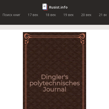
Rusist.info
Поиск книг
17 век
18 век
19 век
20 век
21 ве