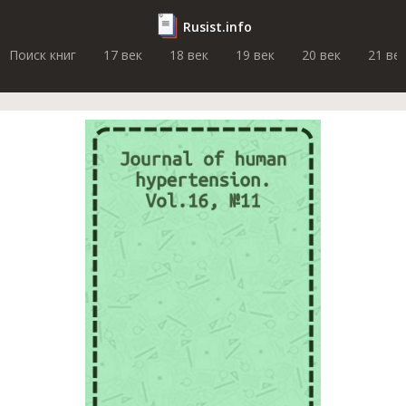
Rusist.info
Поиск книг
17 век
18 век
19 век
20 век
21 ве