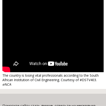
The country is losing vital professionals according to the South
African Institution of Civil Engineering. Courtesy of #DSTV403.
eNCA
Помогите сайту стать
лучше
, ответьте на
несколько