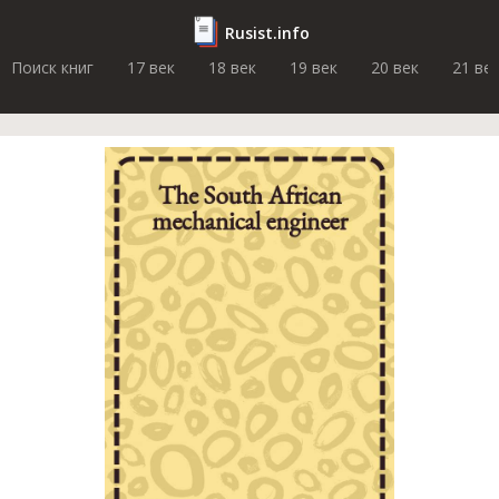
Rusist.info
Поиск книг
17 век
18 век
19 век
20 век
21 ве