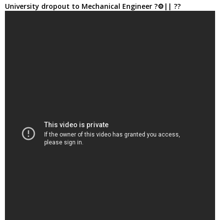
University dropout to Mechanical Engineer ?⚙️|| ??