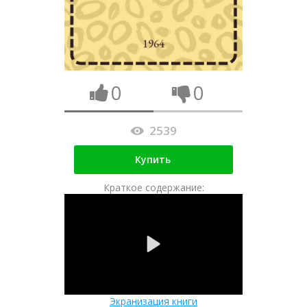
0
0
2539
Купить
Краткое содержание:
Экранизация книги