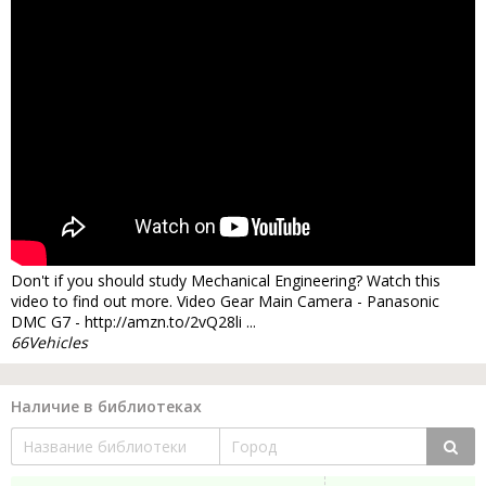
Don't if you should study Mechanical Engineering? Watch this
video to find out more. Video Gear Main Camera - Panasonic
DMC G7 - http://amzn.to/2vQ28li ...
66Vehicles
Наличие в библиотеках