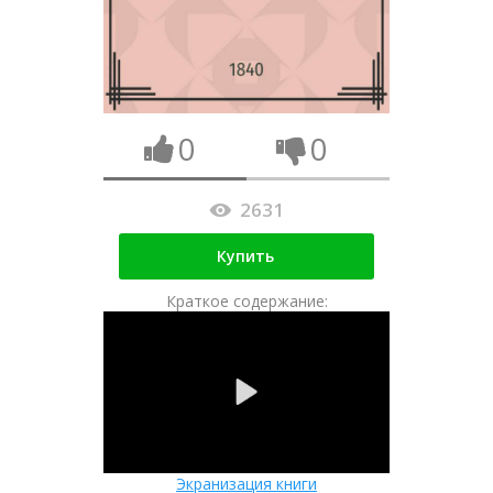
0
0
2631
Купить
Краткое содержание:
Экранизация книги