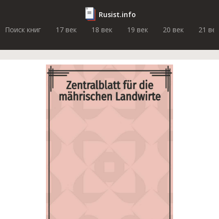
Rusist.info
Поиск книг
17 век
18 век
19 век
20 век
21 ве