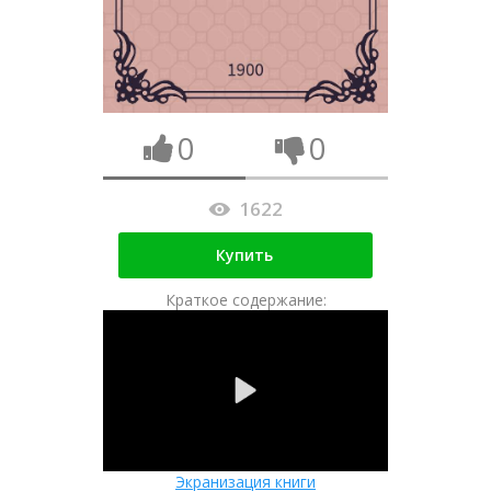
0
0
1622
Купить
Краткое содержание:
Экранизация книги