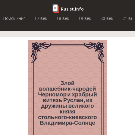
Rusist.info
Поиск книг
17 век
18 век
19 век
20 век
21 ве