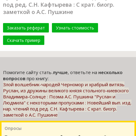
под ред. С.Н. Кафтырева : С крат. биогр.
заметкой о А.С. Пушкине
Заказать реферат
Узнать стоимость
Скачать пример
Помогите сайту стать
лучше
, ответьте на
несколько
вопросов
про книгу:
Злой волшебник-чародей Черномор и храбрый витязь
Руслан, из дружины великого князя стольного-киевского
Владимира-Солнце : Поэма А.С. Пушкина "Руслан и
Людмила" с некоторыми пропусками : Новейший вып. изд.
нар. чтений под ред. С.Н. Кафтырева : С крат. биогр.
заметкой о А.С. Пушкине
Опросы