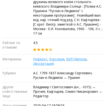
дружины великого князя стольного-
киевского Владимира-Солнце : [Поэма А.С.
Пушкина "Руслан и Людмила" с
некоторыми пропусками] : Новейший вып.
изд. нар. чтений под ред. С.Н. Кафтырева :
[С крат. биогр. заметкой о А.С. Пушкине]. -
Москва : Е.И. Коновалова, 1900. - 106, II с. ;
17 см
Рейтинг по
4.5
отзывам:
Материалы:
Реферат
,
Курсовая
,
ВКР/Диплом
,
Диссертация
Рубрики:
А.С. 1799-1837 Александр Сергеевич;
Руслан и Людмила → Пушкин
Другие
Владимир I Святославич (кн , -1015) →
ответственные
Прочие; Кафтырев, Семен Никанорович →
лица:
Редактор
Дата создания:
2020-04-17 19:58:03