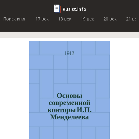
Rusist.info
Поиск книг
17 век
18 век
19 век
20 век
21 ве