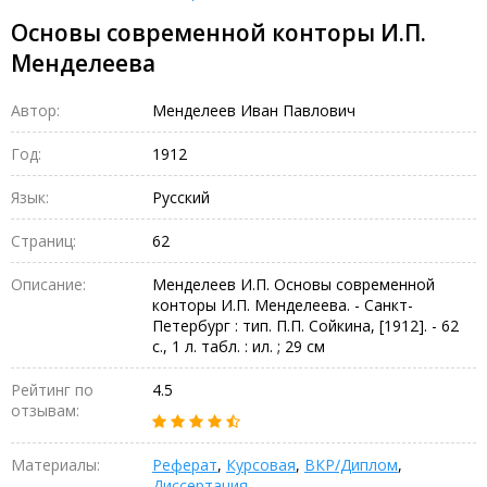
Основы современной конторы И.П.
Менделеева
Автор:
Менделеев Иван Павлович
Год:
1912
Язык:
Русский
Страниц:
62
Описание:
Менделеев И.П. Основы современной
конторы И.П. Менделеева. - Санкт-
Петербург : тип. П.П. Сойкина, [1912]. - 62
с., 1 л. табл. : ил. ; 29 см
Рейтинг по
4.5
отзывам:
Материалы:
Реферат
,
Курсовая
,
ВКР/Диплом
,
Диссертация