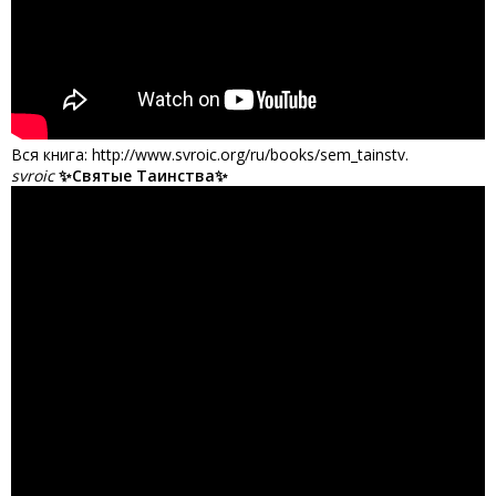
Вся книга: http://www.svroic.org/ru/books/sem_tainstv.
svroic
✨Святые Таинства✨