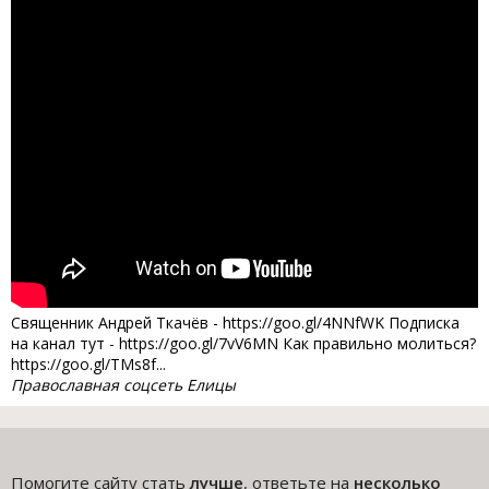
Священник Андрей Ткачёв - https://goo.gl/4NNfWK Подписка
на канал тут - https://goo.gl/7vV6MN Как правильно молиться?
https://goo.gl/TMs8f...
Православная соцсеть Елицы
Помогите сайту стать
лучше
, ответьте на
несколько