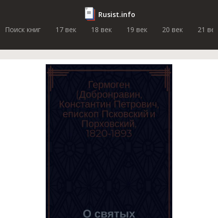
Rusist.info
Поиск книг
17 век
18 век
19 век
20 век
21 ве