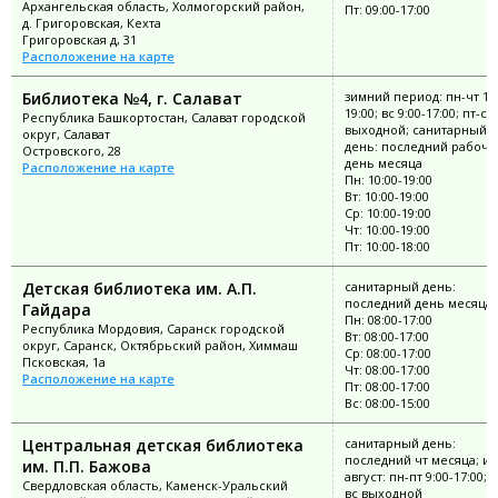
Архангельская область, Холмогорский район,
Пт: 09:00-17:00
д. Григоровская, Кехта
Григоровская д, 31
Расположение на карте
Библиотека №4, г. Салават
зимний период: пн-чт 10:
19:00; вс 9:00-17:00; пт-сб
Республика Башкортостан, Салават городской
выходной; санитарный
округ, Салават
день: последний рабочи
Островского, 28
день месяца
Расположение на карте
Пн: 10:00-19:00
Вт: 10:00-19:00
Ср: 10:00-19:00
Чт: 10:00-19:00
Пт: 10:00-18:00
Детская библиотека им. А.П.
санитарный день:
последний день месяца
Гайдара
Пн: 08:00-17:00
Республика Мордовия, Саранск городской
Вт: 08:00-17:00
округ, Саранск, Октябрьский район, Химмаш
Ср: 08:00-17:00
Псковская, 1а
Чт: 08:00-17:00
Расположение на карте
Пт: 08:00-17:00
Вс: 08:00-15:00
Центральная детская библиотека
санитарный день:
последний чт месяца; и
им. П.П. Бажова
август: пн-пт 9:00-17:00; с
Свердловская область, Каменск-Уральский
вс выходной