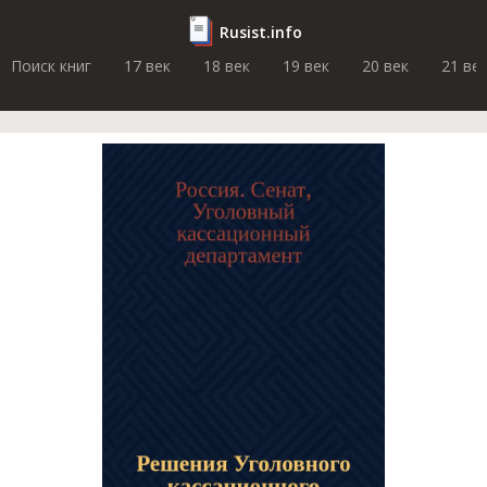
Rusist.info
Поиск книг
17 век
18 век
19 век
20 век
21 ве