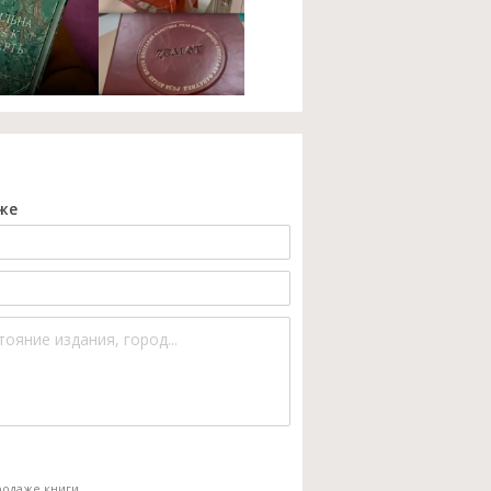
же
одаже книги.