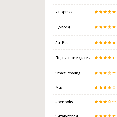
AliExpress
Буквоед
ЛитРес
Подписные издания
Smart Reading
Миф
AbeBooks
Читай-город