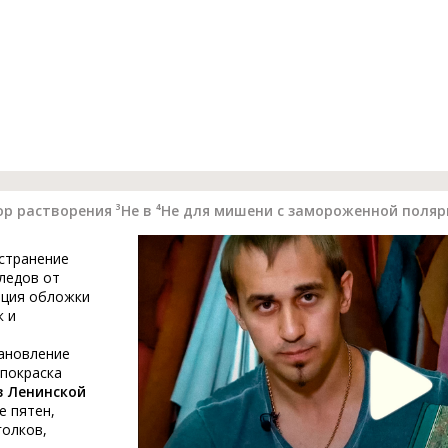
 растворения ³He в ⁴He для мишени с замороженной поляр
устранение
ледов от
ация обложки
к и
тановление
 покраска
в Ленинской
е пятен,
голков,