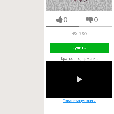
0
0
780
Купить
Краткое содержание:
Экранизация книги