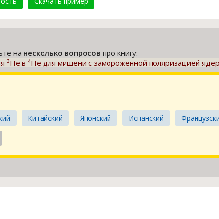
мость
Скачать пример
тьте на
несколько вопросов
про книгу:
 ³He в ⁴He для мишени с замороженной поляризацией яде
кий
Китайский
Японский
Испанский
Французск