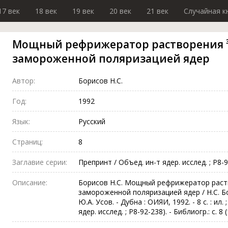
17 век
18 век
19 век
20 век
21 век
Случайная к
Мощный рефрижератор растворения ³H
замороженной поляризацией ядер
Автор:
Борисов Н.С.
Год:
1992
Язык:
Русский
Страниц:
8
Заглавие серии:
Препринт / Объед. ин-т ядер. исслед. ; Р8-
Описание:
Борисов Н.С. Мощный рефрижератор раств
замороженной поляризацией ядер / Н.С. Бор
Ю.А. Усов. - Дубна : ОИЯИ, 1992. - 8 с. : ил.
ядер. исслед. ; Р8-92-238). - Библиогр.: с. 8 