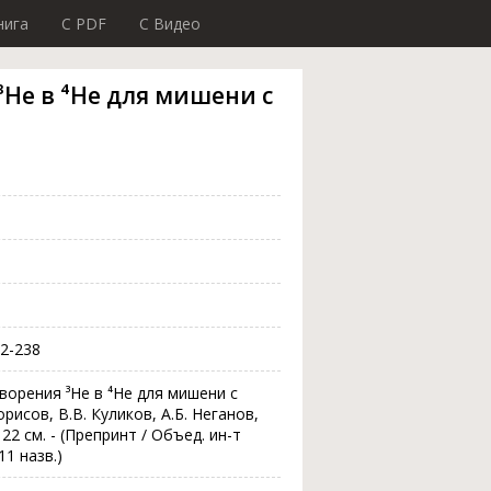
нига
C PDF
C Видео
e в ⁴He для мишени с
92-238
орения ³He в ⁴He для мишени с
исов, В.В. Куликов, А.Б. Неганов,
 ; 22 см. - (Препринт / Объед. ин-т
(11 назв.)