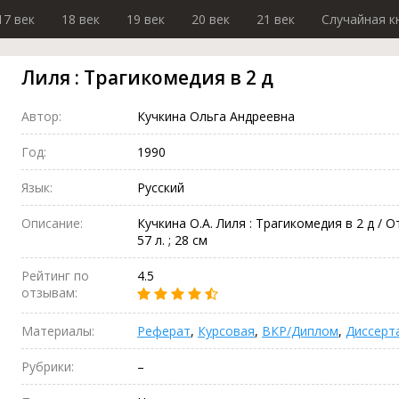
17 век
18 век
19 век
20 век
21 век
Случайная к
Лиля : Трагикомедия в 2 д
Автор:
Кучкина Ольга Андреевна
Год:
1990
Язык:
Русский
Описание:
Кучкина О.А. Лиля : Трагикомедия в 2 д / Отв.
57 л. ; 28 см
Рейтинг по
4.5
отзывам:
Материалы:
Реферат
,
Курсовая
,
ВКР/Диплом
,
Диссерт
Рубрики:
–