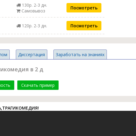
130р. 2-3 дн.
Посмотреть
Самовывоз
120р. 2-3 дн.
Посмотреть
лом
Диссертация
Заработать на знаниях
гикомедия в 2 д
мость
Скачать пример
,ТРАГИКОМЕДИЯ!