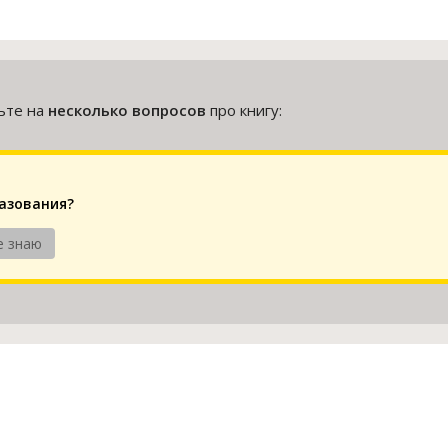
тьте на
несколько вопросов
про книгу:
разования?
е знаю