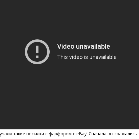
учали такие посылки с фарфором с eBay! Сначала вы сражались з