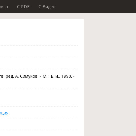
нига
C PDF
C Видео
 ред. А. Симуков. - М. : Б. и., 1990. -
ация