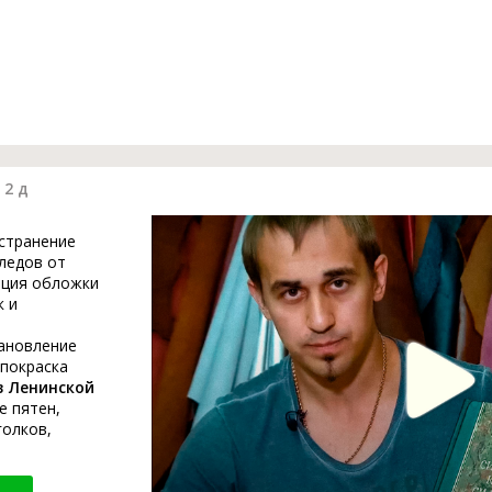
 2 д
устранение
ледов от
ация обложки
к и
тановление
 покраска
в Ленинской
е пятен,
голков,