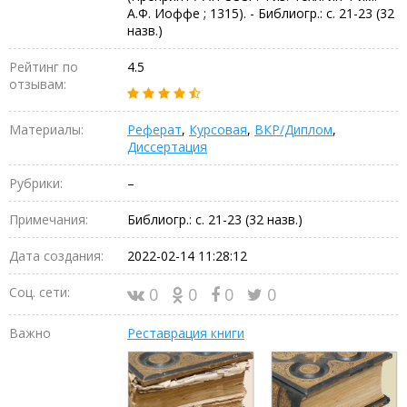
А.Ф. Иоффе ; 1315). - Библиогр.: с. 21-23 (32
назв.)
Рейтинг по
4.5
отзывам:
Материалы:
Реферат
,
Курсовая
,
ВКР/Диплом
,
Диссертация
Рубрики:
–
Примечания:
Библиогр.: с. 21-23 (32 назв.)
Дата создания:
2022-02-14 11:28:12
Соц. сети:
0
0
0
0
Важно
Реставрация книги