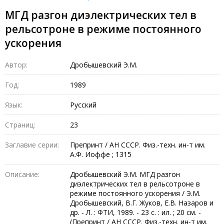
МГД разгон диэлектрических тел в
рельсотроне в режиме постоянного
ускорения
Автор:
Дробышевский Э.М.
Год:
1989
Язык:
Русский
Страниц:
23
Заглавие серии:
Препринт / АН СССР. Физ.-техн. ин-т им.
А.Ф. Иоффе ; 1315
Описание:
Дробышевский Э.М. МГД разгон
диэлектрических тел в рельсотроне в
режиме постоянного ускорения / Э.М.
Дробышевский, В.Г. Жуков, Е.В. Назаров и
др. - Л. : ФТИ, 1989. - 23 с. : ил. ; 20 см. -
(Препринт / АН СССР. Физ.-техн. ин-т им.