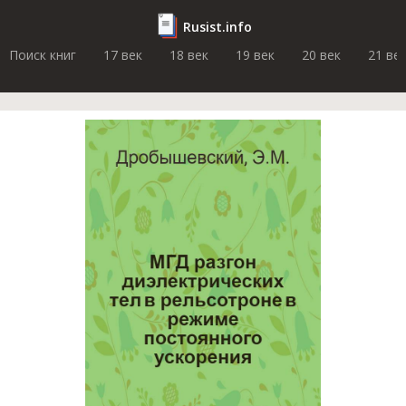
Rusist.info
Поиск книг
17 век
18 век
19 век
20 век
21 ве