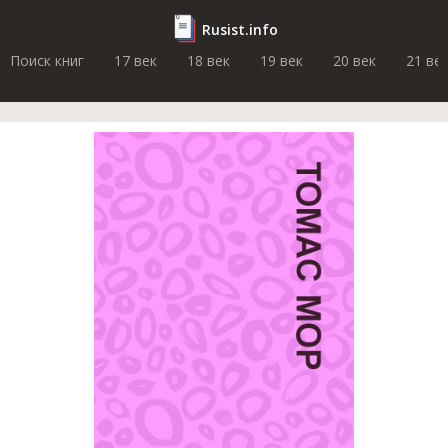
Rusist.info
Поиск книг
17 век
18 век
19 век
20 век
21 ве