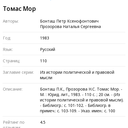
Томас Мор
Авторы:
Бонташ Петр Ксенофонтович
Прозорова Наталья Сергеевна
Год:
1983
Язык:
Русский
Страниц:
110
Заглавие серии:
Из истории политической и правовой
мысли
Описание:
Бонташ П.К., Прозорова Н.С. Томас Мор. -
М. : Юрид. лит., 1983. - 110 с. ; 20 см. - (Из
истории политической и правовой мысли).
- Библиогр.: с. 101-102. - Библиогр. в
примеч.: с. 103-109. - Указ. имен.: с. 100
Рейтинг по
4.5
отзывам: