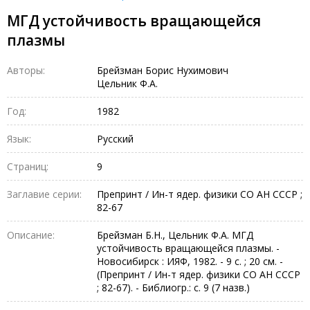
МГД устойчивость вращающейся
плазмы
Авторы:
Брейзман Борис Нухимович
Цельник Ф.А.
Год:
1982
Язык:
Русский
Страниц:
9
Заглавие серии:
Препринт / Ин-т ядер. физики СО АН СССР ;
82-67
Описание:
Брейзман Б.Н., Цельник Ф.А. МГД
устойчивость вращающейся плазмы. -
Новосибирск : ИЯФ, 1982. - 9 с. ; 20 см. -
(Препринт / Ин-т ядер. физики СО АН СССР
; 82-67). - Библиогр.: с. 9 (7 назв.)