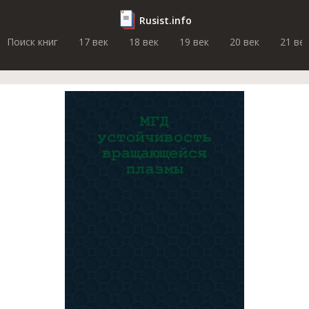
Rusist.info
Поиск книг
17 век
18 век
19 век
20 век
21 ве