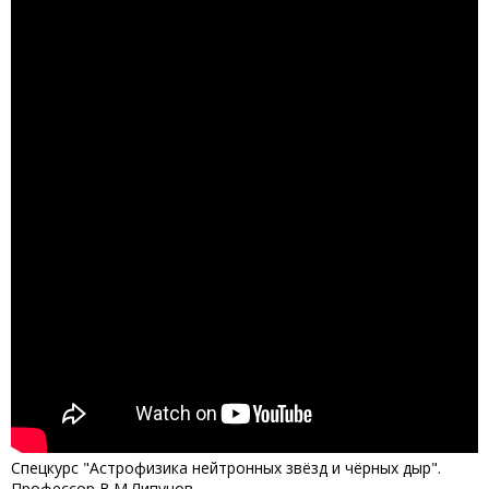
Спецкурс "Астрофизика нейтронных звёзд и чёрных дыр".
Профессор В.М.Липунов