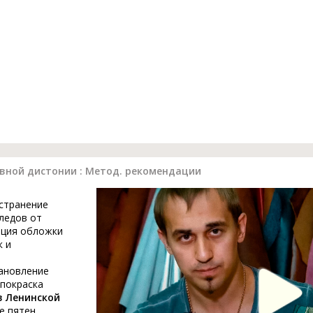
вной дистонии : Метод. рекомендации
устранение
ледов от
ация обложки
к и
тановление
 покраска
в Ленинской
е пятен,