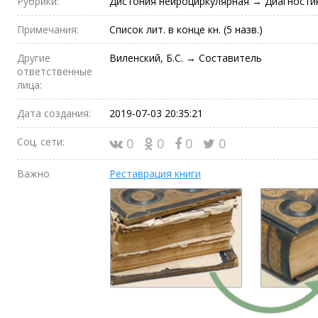
Рубрики:
Дистония нейроциркулярная → Диагности
Примечания:
Список лит. в конце кн. (5 назв.)
Другие
Виленский, Б.С. → Составитель
ответственные
лица:
Дата создания:
2019-07-03 20:35:21
Соц. сети:
0
0
0
0
Важно
Реставрация книги