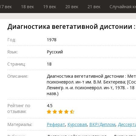
17 век
18 век
19 век
20 век
21 век
Случайная к
Диагностика вегетативной дистонии 
Год:
1978
Язык:
Русский
Страниц:
18
Описание:
Диагностика вегетативной дистонии : Мето
психоневрол. ин-т им. В.М. Бехтерева; [Сост
Ленингр. н.-и. психоневрол. ин-т, 1978. - 18 с
назв.)
Рейтинг по
4.5
отзывам:
Материалы:
Реферат
,
Курсовая
,
ВКР/Диплом
,
Диссерт