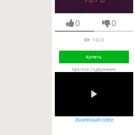
0
0
1420
Купить
Краткое содержание:
Экранизация книги