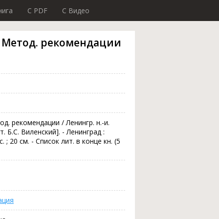
нига
C PDF
C Видео
: Метод. рекомендации
д. рекомендации / Ленингр. н.-и.
. Б.С. Виленский]. - Ленинград :
. ; 20 см. - Список лит. в конце кн. (5
ация