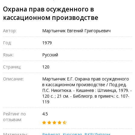
Охрана прав осужденного в
кассационном производстве
Автор:
Мартынчик Евгений Григорьевич
Год:
1979
Язык:
Русский
Страниц:
120
Описание:
Мартынчик Е.Г. Охрана прав осужденного
в кассационном производстве / Под ред.
П.С. Никитюка. - Кишинев : Штиинца, 1979. -
120 с. ; 21 см. - Библиогр. в примеч.: с. 107-
119
Рейтинг по
4.5
отзывам:
Материалы:
Реферат
,
Курсовая
,
ВКР/Диплом
,