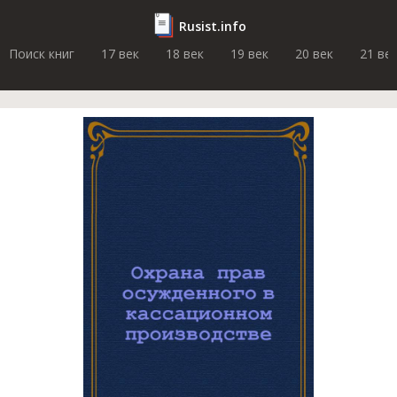
Rusist.info
Поиск книг
17 век
18 век
19 век
20 век
21 ве