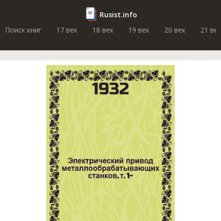
Rusist.info
Поиск книг
17 век
18 век
19 век
20 век
21 ве