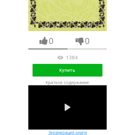
0
0
1384
Купить
Краткое содержание:
Экранизация книги