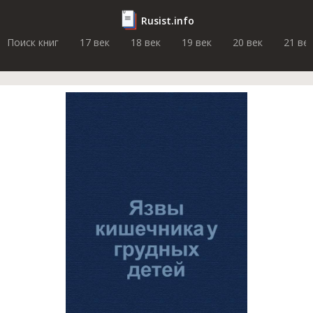
Rusist.info
Поиск книг
17 век
18 век
19 век
20 век
21 ве