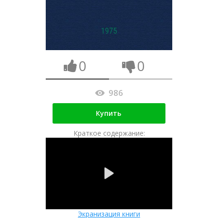
0
0
986
Купить
Краткое содержание:
Экранизация книги