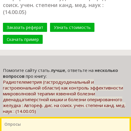
соиск. учен. степени канд. мед. наук :
(14.00.05)
Заказать реферат
Узнать стоимость
Скачать пример
Помогите сайту стать
лучше
, ответьте на
несколько
вопросов
про книгу:
Радиотелеметрия (гастродуоденальный и
гастроеюнальной области) как контроль эффективности
микроволновой терапии язвенной болезни
двенадцатиперстной кишки и болезни оперированного
желудка : Автореф. дис. на соиск. учен. степени канд. мед.
наук : (14.00.05)
Опросы