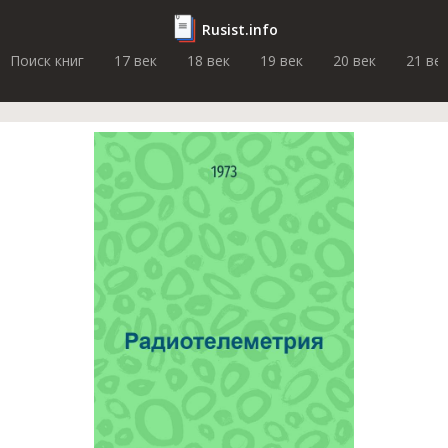
Rusist.info
Поиск книг
17 век
18 век
19 век
20 век
21 ве