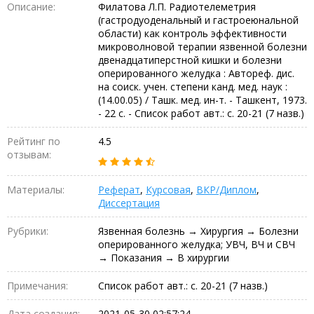
Описание:
Филатова Л.П. Радиотелеметрия
(гастродуоденальный и гастроеюнальной
области) как контроль эффективности
микроволновой терапии язвенной болезни
двенадцатиперстной кишки и болезни
оперированного желудка : Автореф. дис.
на соиск. учен. степени канд. мед. наук :
(14.00.05) / Ташк. мед. ин-т. - Ташкент, 1973.
- 22 с. - Список работ авт.: с. 20-21 (7 назв.)
Рейтинг по
4.5
отзывам:
Материалы:
Реферат
,
Курсовая
,
ВКР/Диплом
,
Диссертация
Рубрики:
Язвенная болезнь → Хирургия → Болезни
оперированного желудка; УВЧ, ВЧ и СВЧ
→ Показания → В хирургии
Примечания:
Список работ авт.: с. 20-21 (7 назв.)
Дата создания:
2021-05-30 02:57:24