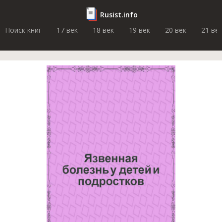
Rusist.info
Поиск книг
17 век
18 век
19 век
20 век
21 ве