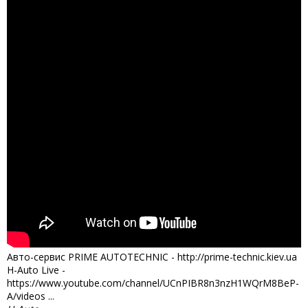
Авто-сервис PRIME AUTOTECHNIC - http://prime-technic.kiev.ua
H-Auto Live -
https://www.youtube.com/channel/UCnPIBR8n3nzH1WQrM8BeP-
A/videos ...