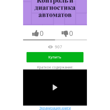
0
0
907
Купить
Краткое содержание:
Экранизация книги