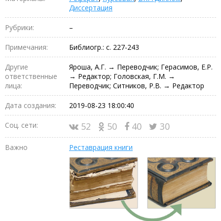
Диссертация
Рубрики:
–
Примечания:
Библиогр.: с. 227-243
Другие
Яроша, А.Г. → Переводчик; Герасимов, Е.Р.
ответственные
→ Редактор; Головская, Г.М. →
лица:
Переводчик; Ситников, Р.В. → Редактор
Дата создания:
2019-08-23 18:00:40
Соц. сети:
52
50
40
30
Важно
Реставрация книги