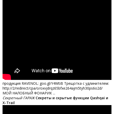
продукция RAVENOL: goo.gl/Y4WtiB Трещотка с удлинителем:
http://2/redirect/cpa/o/oxvjdrqz65bfxe264ajm5tyh30ps6o2d/
МОЙ НАЛОБНЫЙ ФОНАРИК ...
Секретный ГАРАЖ
Секреты и скрытые функции Qashqai и
X-Trail