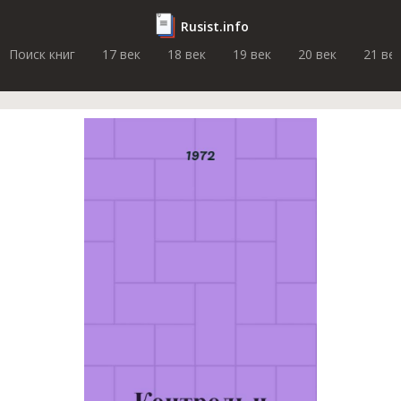
Rusist.info
Поиск книг
17 век
18 век
19 век
20 век
21 ве