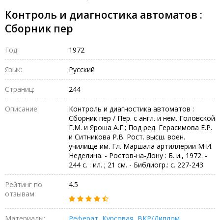
Контроль и диагностика автоматов :
Сборник пер
Год:
1972
Язык:
Русский
Страниц:
244
Описание:
Контроль и диагностика автоматов :
Сборник пер / Пер. с англ. и нем. Головской
Г.М. и Яроша А.Г.; Под ред. Герасимова Е.Р.
и Ситникова Р.В. Рост. высш. воен.
училище им. Гл. Маршала артиллерии М.И.
Неделина. - Ростов-на-Дону : Б. и., 1972. -
244 с. : ил. ; 21 см. - Библиогр.: с. 227-243
Рейтинг по
4.5
отзывам:
Материалы:
Реферат
,
Курсовая
,
ВКР/Диплом
,