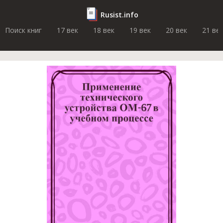
Rusist.info
Поиск книг
17 век
18 век
19 век
20 век
21 ве