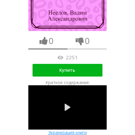
0
0
2251
Купить
Краткое содержание:
Экранизация книги