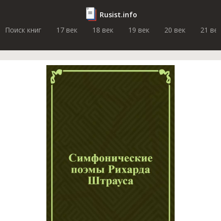
Rusist.info
Поиск книг
17 век
18 век
19 век
20 век
21 ве