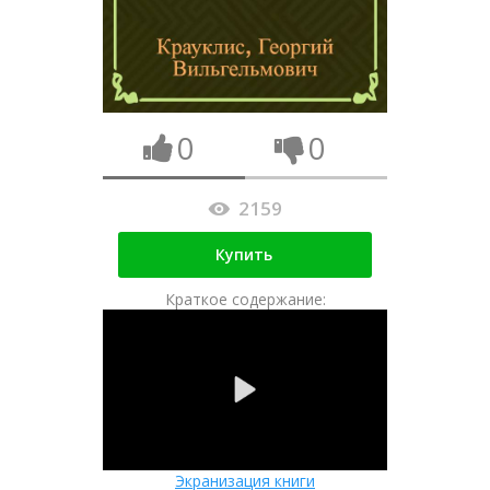
0
0
2159
Купить
Краткое содержание:
Экранизация книги