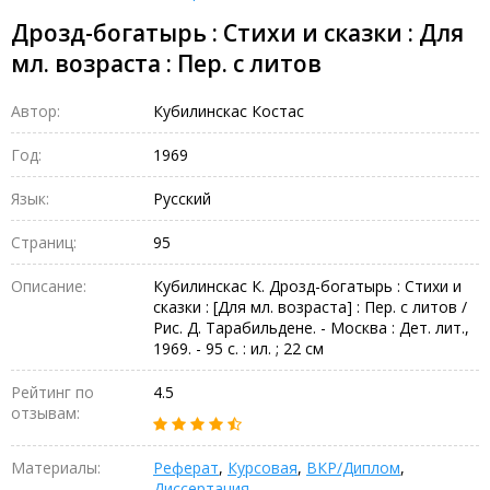
Дрозд-богатырь : Стихи и сказки : Для
мл. возраста : Пер. с литов
Автор:
Кубилинскас Костас
Год:
1969
Язык:
Русский
Страниц:
95
Описание:
Кубилинскас К. Дрозд-богатырь : Стихи и
сказки : [Для мл. возраста] : Пер. с литов /
Рис. Д. Тарабильдене. - Москва : Дет. лит.,
1969. - 95 с. : ил. ; 22 см
Рейтинг по
4.5
отзывам:
Материалы:
Реферат
,
Курсовая
,
ВКР/Диплом
,
Диссертация