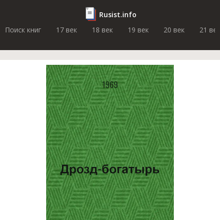
Rusist.info
Поиск книг
17 век
18 век
19 век
20 век
21 ве