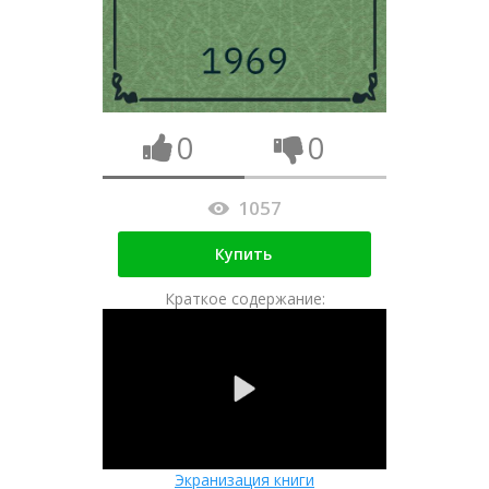
0
0
1057
Купить
Краткое содержание:
Экранизация книги