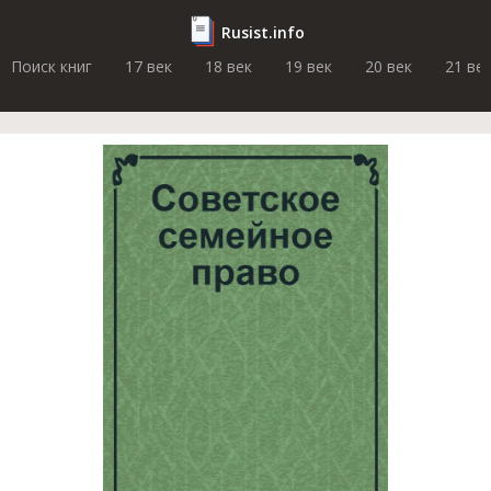
Rusist.info
Поиск книг
17 век
18 век
19 век
20 век
21 ве