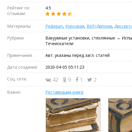
Рейтинг по
4.5
отзывам:
Материалы:
Реферат
,
Курсовая
,
ВКР/Диплом
,
Диссерт
Рубрики:
Вакуумные установки, стеклянные → Испы
Течеискатели
Примечания:
Авт. указаны перед загл. статей
Дата создания:
2020-04-05 05:11:23
Соц. сети:
42
9
1
2
Важно
Реставрация книги