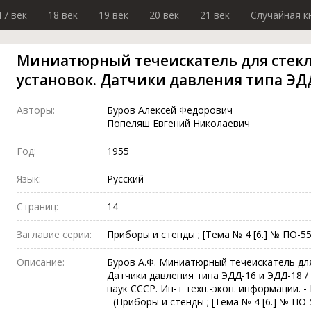
17 век
18 век
19 век
20 век
21 век
Случайная к
Миниатюрный течеискатель для стек
установок. Датчики давления типа ЭД
Авторы:
Буров Алексей Федорович
Попеляш Евгений Николаевич
Год:
1955
Язык:
Русский
Страниц:
14
Заглавие серии:
Приборы и стенды ; [Тема № 4 [6.] № ПО-5
Описание:
Буров А.Ф. Миниатюрный течеискатель дл
Датчики давления типа ЭДД-16 и ЭДД-18 / [
наук СССР. Ин-т техн.-экон. информации. - Моск
- (Приборы и стенды ; [Тема № 4 [6.] № ПО-