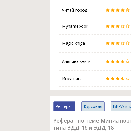
Читай-город
Mynamebook
Magic-kniga
Альпина книги
Искусница
Реферат
Курсовая
ВКР/Дип
Реферат по теме Миниатюрн
типа ЭДД-16 и ЭДД-18