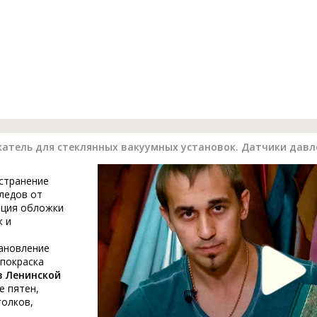
атель для стеклянных вакуумных установок. Датчики давл
устранение
ледов от
ация обложки
к и
тановление
 покраска
в Ленинской
е пятен,
голков,