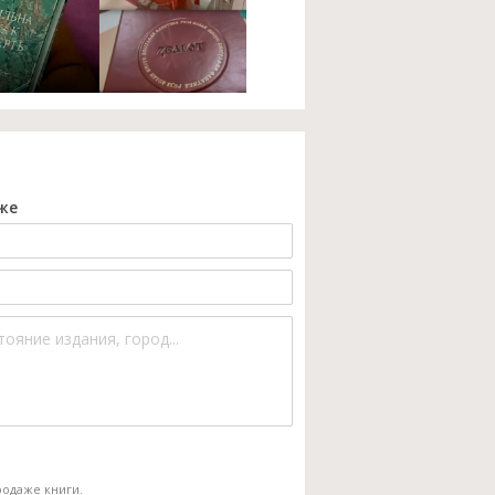
же
одаже книги.