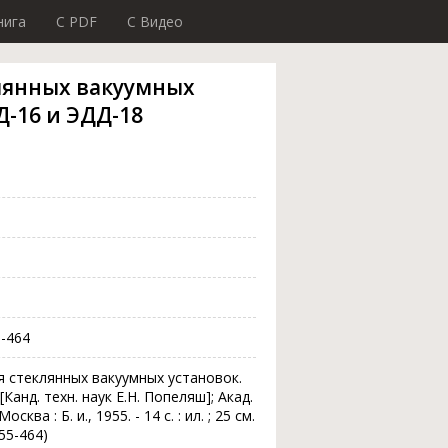
нига
C PDF
C Видео
лянных вакуумных
Д-16 и ЭДД-18
5-464
я стеклянных вакуумных установок.
Канд. техн. наук Е.Н. Попеляш]; Акад.
ва : Б. и., 1955. - 14 с. : ил. ; 25 см.
55-464)