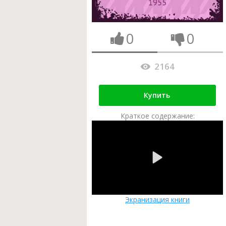
0
0
2164
Купить
Краткое содержание:
Экранизация книги