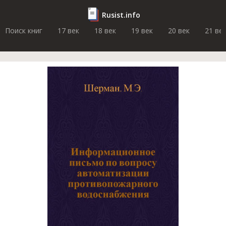
Rusist.info
Поиск книг
17 век
18 век
19 век
20 век
21 ве