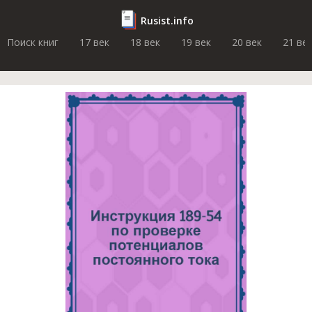
Rusist.info
Поиск книг
17 век
18 век
19 век
20 век
21 ве