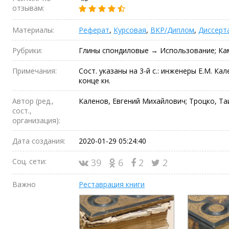
отзывам:
Материалы:
Реферат
,
Курсовая
,
ВКР/Диплом
,
Диссерт
Рубрики:
Глины спондиловые → Использование; Ка
Примечания:
Сост. указаны на 3-й с.: инженеры Е.М. Кале
конце кн.
Автор (ред.,
Каленов, Евгений Михайлович; Троцко, Т
сост.,
организация):
Дата создания:
2020-01-29 05:24:40
Соц. сети:
39
6
2
2
Важно
Реставрация книги