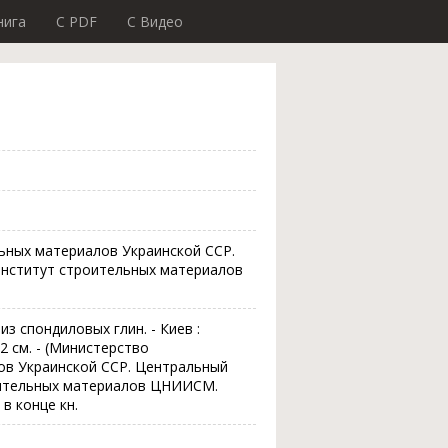
нига
C PDF
C Видео
ных материалов Украинской ССР.
институт строительных материалов
из спондиловых глин. - Киев :
 22 см. - (Министерство
в Украинской ССР. Центральный
оительных материалов ЦНИИСМ.
в конце кн.