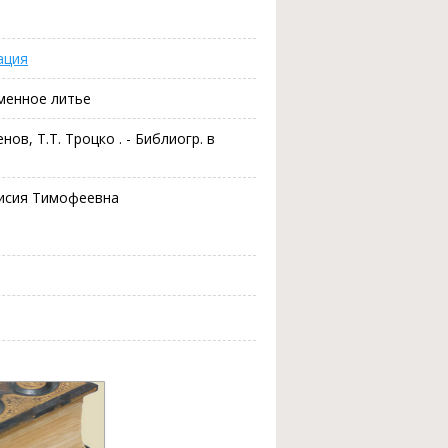
ация
менное литье
нов, Т.Т. Троцко . - Библиогр. в
аисия Тимофеевна