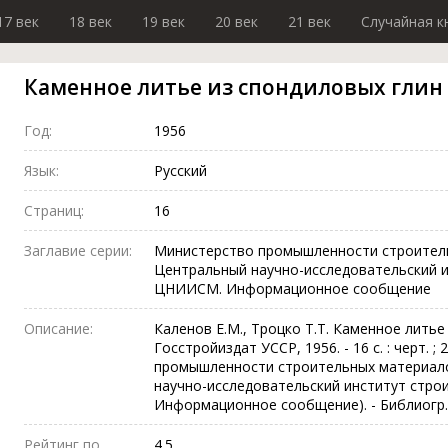
17 век
18 век
19 век
20 век
21 век
Случайная к
Каменное литье из спондиловых глин
Год:
1956
Язык:
Русский
Страниц:
16
Заглавие серии:
Министерство промышленности строитель
Центральный научно-исследовательский 
ЦНИИСМ. Информационное сообщение
Описание:
Каленов Е.М., Троцко Т.Т. Каменное литье 
Госстройиздат УССР, 1956. - 16 с. : черт. ;
промышленности строительных материало
научно-исследовательский институт стр
Информационное сообщение). - Библиогр. 
Рейтинг по
4.5