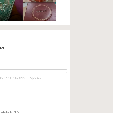
же
одаже книги.