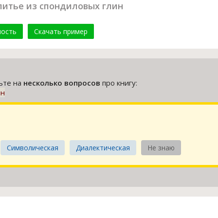
литье из спондиловых глин
мость
Скачать пример
тьте на
несколько вопросов
про книгу:
ин
Символическая
Диалектическая
Не знаю