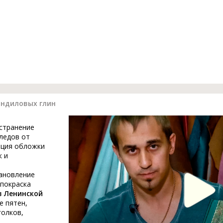
ондиловых глин
устранение
ледов от
ация обложки
к и
тановление
 покраска
в Ленинской
е пятен,
голков,