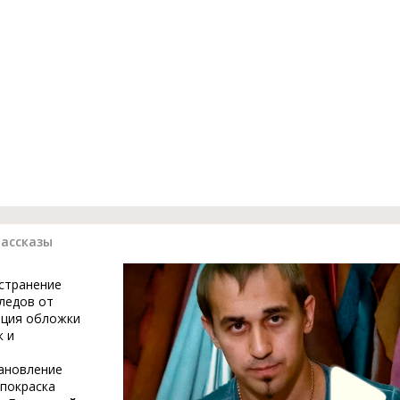
рассказы
устранение
ледов от
ация обложки
к и
тановление
 покраска