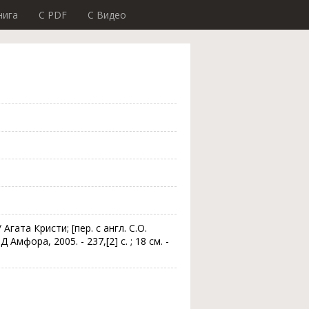
нига
C PDF
C Видео
Агата Кристи; [пер. с англ. С.О.
мфора, 2005. - 237,[2] с. ; 18 см. -