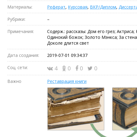
Материалы:
Реферат
,
Курсовая
,
ВКР/Диплом
,
Диссерт
Рубрики:
–
Примечания:
Содерж.: рассказы: Дом его грез; Актриса
Одинокий божок; Золото Мэнкса; За стена
Доколе длится свет
Дата создания:
2019-07-01 09:34:37
Соц. сети:
4
0
0
0
Важно
Реставрация книги