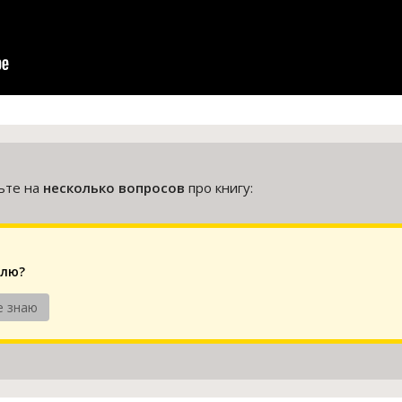
тьте на
несколько вопросов
про книгу:
елю?
е знаю