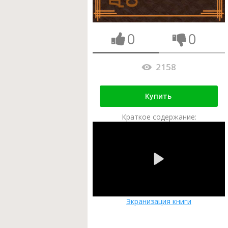
0
0
2158
Купить
Краткое содержание:
Экранизация книги