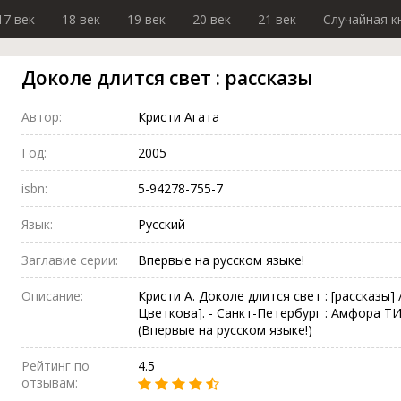
17 век
18 век
19 век
20 век
21 век
Случайная к
Доколе длится свет : рассказы
Автор:
Кристи Агата
Год:
2005
isbn:
5-94278-755-7
Язык:
Русский
Заглавие серии:
Впервые на русском языке!
Описание:
Кристи А. Доколе длится свет : [рассказы] / 
Цветкова]. - Санкт-Петербург : Амфора ТИД А
(Впервые на русском языке!)
Рейтинг по
4.5
отзывам: