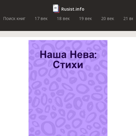
Rusist.info
Поиск книг
17 век
18 век
19 век
20 век
21 ве