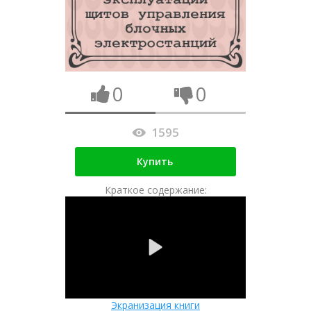
0
0
1595
Купить
Краткое содержание:
Экранизация книги