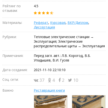
Рейтинг по
4.5
отзывам:
Материалы:
Реферат
,
Курсовая
,
ВКР/Диплом
,
Диссертация
Рубрики:
Тепловые электрические станции →
Эксплуатация; Электрические
распределительные щиты → Эксплуатация
Примечания:
Перед загл. авт.: Л.В. Корогод, В.Б.
Упадышев, В.И. Гусев
Дата создания:
2021-11-10 22:10:10
Соц. сети:
37
4
2
10
Важно
Реставрация книги