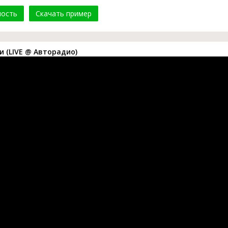
мость
Скачать пример
и (LIVE @ Авторадио)