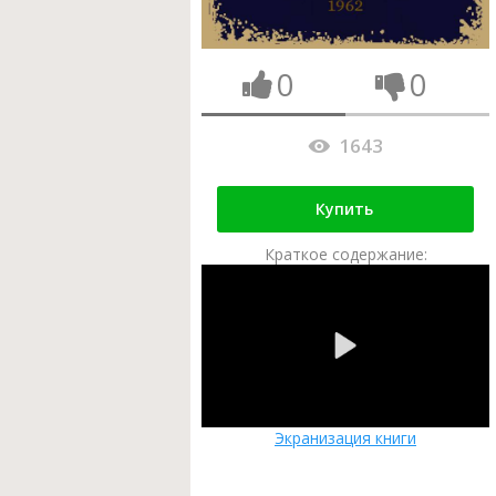
0
0
1643
Купить
Краткое содержание:
Экранизация книги