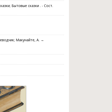
азки; Бытовые сказки . - Сост.
реводчик; Макунайте, А. →