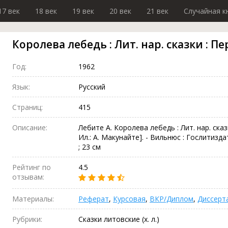
17 век
18 век
19 век
20 век
21 век
Случайная к
Королева лебедь : Лит. нар. сказки : П
Год:
1962
Язык:
Русский
Страниц:
415
Описание:
Лебите А. Королева лебедь : Лит. нар. сказк
Ил.: А. Макунайте]. - Вильнюс : Гослитиздат, 1
; 23 см
Рейтинг по
4.5
отзывам:
Материалы:
Реферат
,
Курсовая
,
ВКР/Диплом
,
Диссерт
Рубрики:
Сказки литовские (х. л.)