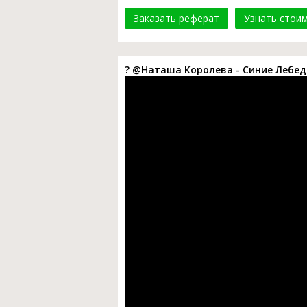
Заказать реферат
Узнать стои
?️ @Наташа Королева - Синие Лебед