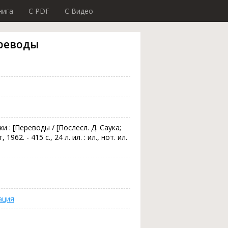
нига
C PDF
C Видео
ереводы
и : [Переводы / [Послесл. Д. Саука;
962. - 415 с., 24 л. ил. : ил., нот. ил.
ация