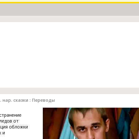
 нар. сказки : Переводы
устранение
ледов от
ация обложки
к и