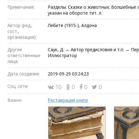
Примечания:
Разделы: Сказки о животных; Волшебные ск
указан на обороте тит. л.
Автор (ред.,
Лебите (1915-), Алдона
сост.,
организация):
Другие
Саук, Д. → Автор предисловия и т.п. → Пе
ответственные
Иллюстратор
лица:
Дата создания:
2019-09-29 03:24:23
Соц. сети:
10
0
0
0
Важно
Реставрация книги