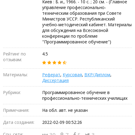
Киев : Б. и., 1966. - 10 с. ; 20 см. - (Главное
управление профессионально-
техническим образования при Совете
Министров УССР. Республиканский
учебно-методический кабинет. Материалы
для обсуждения на Всесоюзной
конференции по проблеме
"Программированное обучение")
Рейтинг по
4.5
отзывам:
Материалы:
Реферат
,
Курсовая
,
ВКР/Диплом
,
Диссертация
Рубрики:
Программированное обучение в
профессионально-технических училищах
Примечания:
На обл. авт. не указан
Дата создания:
2022-02-09 00:52:26
Соц. сети:
30
7
5
3