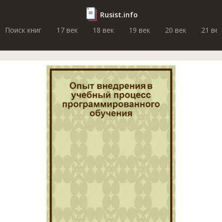
Rusist.info
Поиск книг
17 век
18 век
19 век
20 век
21 ве