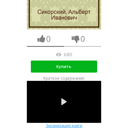
0
0
680
Купить
Краткое содержание:
Экранизация книги