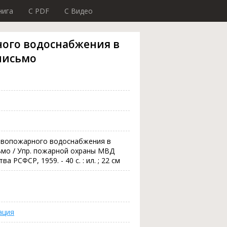
нига
C PDF
C Видео
ого водоснабжения в
 письмо
тивопожарного водоснабжения в
ьмо / Упр. пожарной охраны МВД
а РСФСР, 1959. - 40 с. : ил. ; 22 см
ация