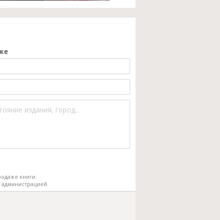
же
одаже книги.
 администрацией.