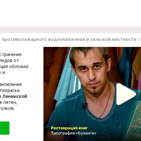
 противопожарного водоснабжения в сельской местности :
устранение
ледов от
ация обложки
к и
тановление
 покраска
в Ленинской
е пятен,
голков,