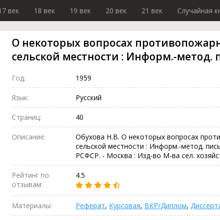
17 век
18 век
19 век
20 век
21 век
Случайная к
О некоторых вопросах противопожарн
сельской местности : Информ.-метод.
Год:
1959
Язык:
Русский
Страниц:
40
Описание:
Обухова Н.В. О некоторых вопросах про
сельской местности : Информ.-метод. пис
РСФСР. - Москва : Изд-во М-ва сел. хозяйств
Рейтинг по
4.5
отзывам:
Материалы:
Реферат
,
Курсовая
,
ВКР/Диплом
,
Диссерт