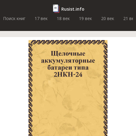
Rusist.info
Поиск книг
17 век
18 век
19 век
20 век
21 ве