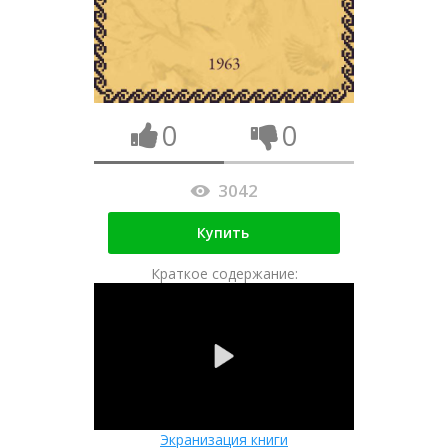
0
0
3042
Купить
Краткое содержание:
Экранизация книги