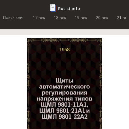
Rusist.info
Поиск книг
17 век
18 век
19 век
20 век
21 ве