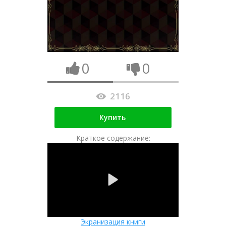
0
0
2116
Купить
Краткое содержание:
Экранизация книги